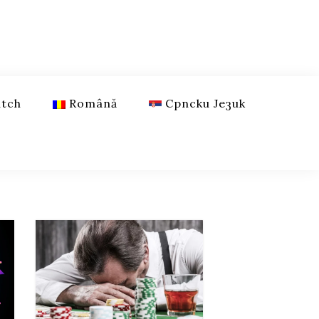
tch
Română
Српски Језик