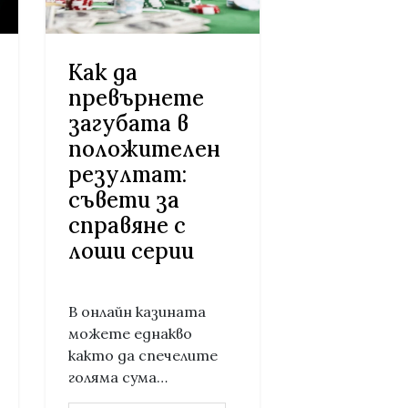
Как да
превърнете
загубата в
положителен
резултат:
съвети за
справяне с
лоши серии
В онлайн казината
можете еднакво
както да спечелите
голяма сума…