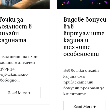
Точки за
Видове бонуси
лоялност в
във
онлайн
виртуалните
казината
казина и
техните
особености
Залагането на слот
машини е отличен
избор за
Във всички онлайн
развлекателно
казина има
свободно…
привлекателни
бонусни програми за
Read More
клиентите.…
Read More