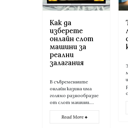
Как да
изберете
онлайн слот
машини за
реални
залагания
В съвременните
онлайн казина има
голямо разнообразие
от слот машини.…
Read More