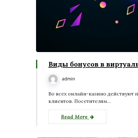
Виды бонусов в виртуал
admin
Во всех онлайн-казино действуют 
клиентов. Посетителям…
Read More