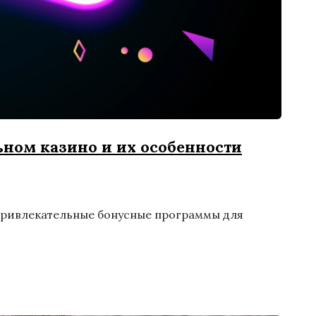
ьном казино и их особенности
привлекательные бонусные программы для