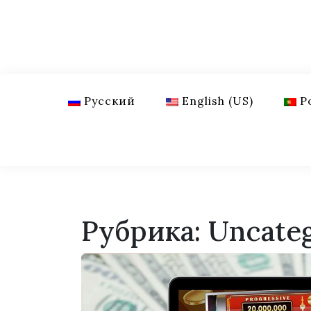
Skip
to
content
Русский
English (US)
P
Рубрика:
Uncate