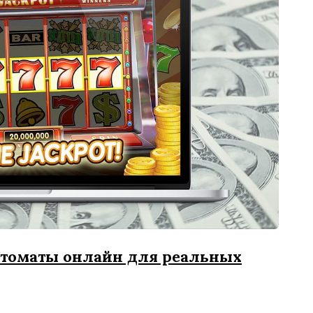
втоматы онлайн для реальных