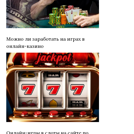
Можно ли заработать на играх в
онлайн-казино
Онлайн-игры в слоты на сайте по