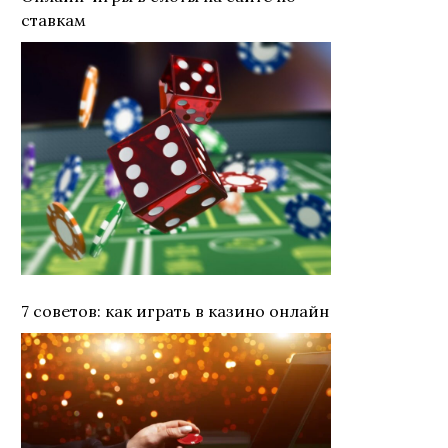
ставкам
7 советов: как играть в казино онлайн