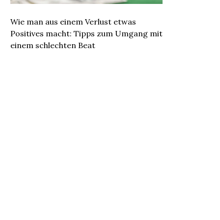
Wie man aus einem Verlust etwas
Positives macht: Tipps zum Umgang mit
einem schlechten Beat