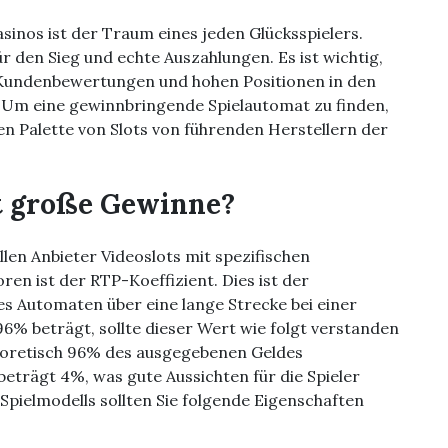
asinos ist der Traum eines jeden Glücksspielers.
 den Sieg und echte Auszahlungen. Es ist wichtig,
n Kundenbewertungen und hohen Positionen in den
 Um eine gewinnbringende Spielautomat zu finden,
en Palette von Slots von führenden Herstellern der
t große Gewinne?
llen Anbieter Videoslots mit spezifischen
ren ist der RTP-Koeffizient. Dies ist der
s Automaten über eine lange Strecke bei einer
% beträgt, sollte dieser Wert wie folgt verstanden
heoretisch 96% des ausgegebenen Geldes
eträgt 4%, was gute Aussichten für die Spieler
 Spielmodells sollten Sie folgende Eigenschaften