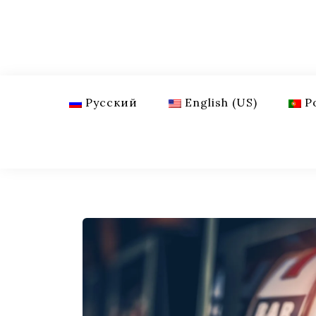
Skip
to
content
Русский
English (US)
P