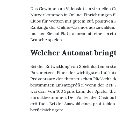
Das Gewinnen an Videoslots in virtuellen C
Nutzer kommen in Online-Einrichtungen für
Clubs für Wetten mit gutem Ruf, positive
Rankings der Online-Casinos auszuwählen.
müssen Sie auf Plattformen mit einer breit
Branche spielen.
Welcher Automat bring
Bei der Entwicklung von Spielinhalten erste
Parametern. Einer der wichtigsten Indikato
Prozentsatz der theoretischen Rückkehr de
bestimmten Einsatzgröße. Wenn der RTP 96
werden: Von 100 Spins kann der Spieler t
zurückbekommen. Der Vorteil des Casinos b
eröffnet. Bei der Auswahl eines profitablen
berücksichtigen: