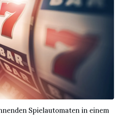
innenden Spielautomaten in einem