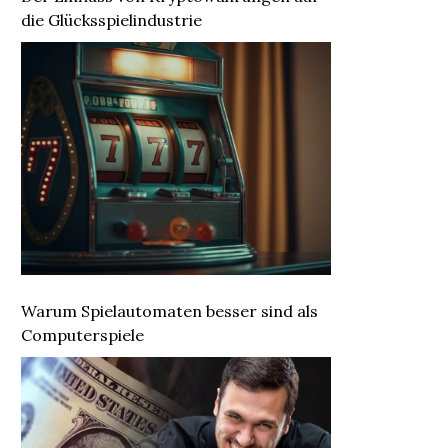
die Glücksspielindustrie
Warum Spielautomaten besser sind als
Computerspiele