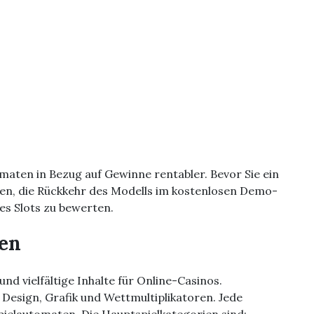
aten in Bezug auf Gewinne rentabler. Bevor Sie ein
len, die Rückkehr des Modells im kostenlosen Demo-
es Slots zu bewerten.
en
nd vielfältige Inhalte für Online-Casinos.
 Design, Grafik und Wettmultiplikatoren. Jede
Spielautomaten. Die Hauptspielkategorien sind: