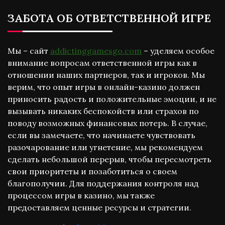
ЗАБОТА ОБ ОТВЕТСТВЕННОЙ ИГРЕ
Мы – сайт
addictinggamesgo.com
– уделяем особое
внимание вопросам ответственной игры как в
отношении наших партнеров, так и игроков. Мы
верим, что опыт игры в онлайн-казино должен
приносить радость и положительные эмоции, и не
вызывать никаких беспокойств или страхов по
поводу возможных финансовых потерь. В случае,
если вы замечаете, что начинаете чувствовать
разочарование или угнетение, мы рекомендуем
сделать небольшой перерыв, чтобы пересмотреть
свои приоритеты и позаботиться о своем
благополучии. Для поддержания контроля над
процессом игры в казино, мы также
предоставляем ценные ресурсы и стратегии.