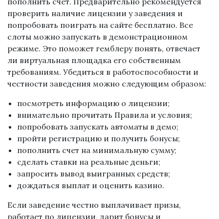
пополнить счет. Предварительно рекомендуется
проверить наличие лицензии у заведения и
попробовать поиграть на сайте бесплатно. Все
слоты можно запускать в демонстрационном
режиме. Это поможет гемблеру понять, отвечает
ли виртуальная площадка его собственным
требованиям. Убедиться в работоспособности и
честности заведения можно следующим образом:
посмотреть информацию о лицензии;
внимательно прочитать Правила и условия;
попробовать запускать автоматы в демо;
пройти регистрацию и получить бонусы;
пополнить счет на минимальную сумму;
сделать ставки на реальные деньги;
запросить вывод выигранных средств;
дождаться выплат и оценить казино.
Если заведение честно выплачивает призы,
работает по лицензии, дарит бонусы и