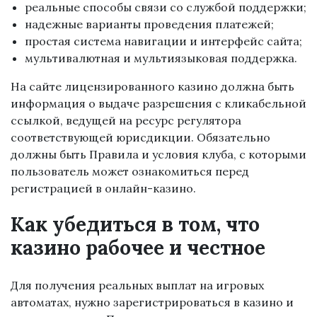
реальные способы связи со службой поддержки;
надежные варианты проведения платежей;
простая система навигации и интерфейс сайта;
мультивалютная и мультиязыковая поддержка.
На сайте лицензированного казино должна быть
информация о выдаче разрешения с кликабельной
ссылкой, ведущей на ресурс регулятора
соответствующей юрисдикции. Обязательно
должны быть Правила и условия клуба, с которыми
пользователь может ознакомиться перед
регистрацией в онлайн-казино.
Как убедиться в том, что
казино рабочее и честное
Для получения реальных выплат на игровых
автоматах, нужно зарегистрироваться в казино и