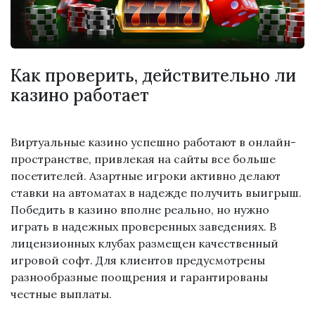
Как проверить, действительно ли
казино работает
Виртуальные казино успешно работают в онлайн-
пространстве, привлекая на сайты все больше
посетителей. Азартные игроки активно делают
ставки на автоматах в надежде получить выигрыш.
Победить в казино вполне реально, но нужно
играть в надежных проверенных заведениях. В
лицензионных клубах размещен качественный
игровой софт. Для клиентов предусмотрены
разнообразные поощрения и гарантированы
честные выплаты.