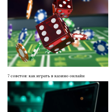
7 советов: как играть в казино онлайн