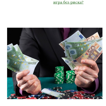
игра без риска?