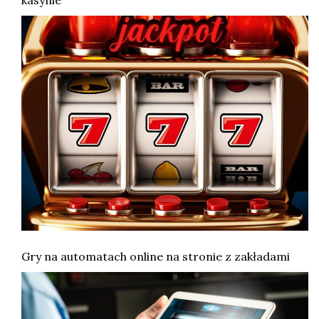
Gry na automatach online na stronie z zakładami