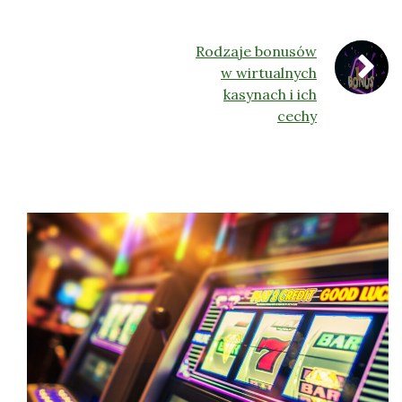
Rodzaje bonusów
w wirtualnych
kasynach i ich
cechy