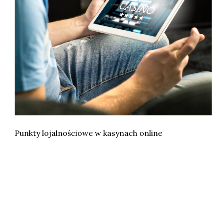
Punkty lojalnościowe w kasynach online