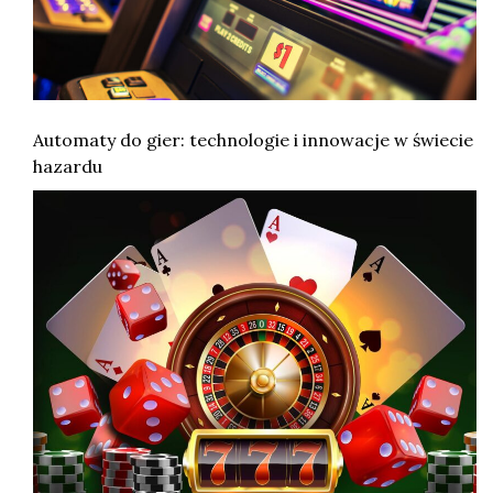
Automaty do gier: technologie i innowacje w świecie
hazardu