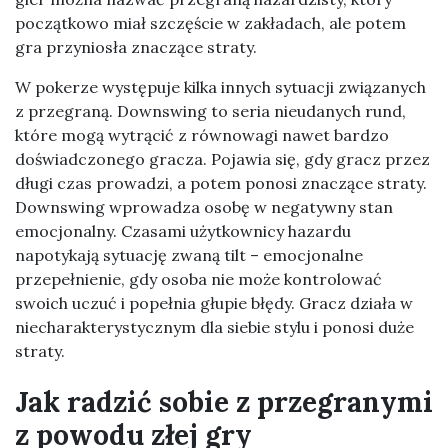
początkowo miał szczęście w zakładach, ale potem
gra przyniosła znaczące straty.
W pokerze występuje kilka innych sytuacji związanych
z przegraną. Downswing to seria nieudanych rund,
które mogą wytrącić z równowagi nawet bardzo
doświadczonego gracza. Pojawia się, gdy gracz przez
długi czas prowadzi, a potem ponosi znaczące straty.
Downswing wprowadza osobę w negatywny stan
emocjonalny. Czasami użytkownicy hazardu
napotykają sytuację zwaną tilt – emocjonalne
przepełnienie, gdy osoba nie może kontrolować
swoich uczuć i popełnia głupie błędy. Gracz działa w
niecharakterystycznym dla siebie stylu i ponosi duże
straty.
Jak radzić sobie z przegranymi
z powodu złej gry