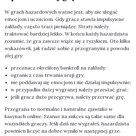
W grach hazardowych ważne jest, aby nie ulegać
emocjom i uczuciom. Gdy gracz stawia impulsywne
zakłady, często traci pieniądze. Straty należy
traktować bardziej lekko. W końcu każdy hazardzista
rozumie, że gra zawsze wiąże się z ryzykiem. Oto kilka
wskazówek, jak radzić sobie z przegranymi z powodu
złej gry:
przeznacz określony bankroll na zakłady;
ogranicz czas trwania sesji gry;
nie poddawaj się emocjom i nie działaj impulsywnie;
w przypadku dużej wygranej należy przestać grać;
jeśli gracz dużo przegrywa, należy przerwać grę.
Przegrana to normalne i naturalne zjawisko w
kasynach online. Szanse na sukces są takie same dla
wszystkich graczy. Jeśli dziś nie wygrałeś, hazardzista
powinien liczyć na dobre wyniki w następnej grze.