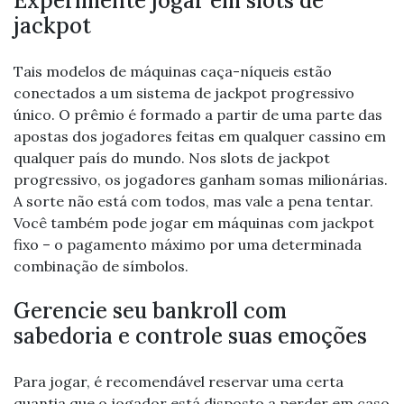
Experimente jogar em slots de
jackpot
Tais modelos de máquinas caça-níqueis estão
conectados a um sistema de jackpot progressivo
único. O prêmio é formado a partir de uma parte das
apostas dos jogadores feitas em qualquer cassino em
qualquer país do mundo. Nos slots de jackpot
progressivo, os jogadores ganham somas milionárias.
A sorte não está com todos, mas vale a pena tentar.
Você também pode jogar em máquinas com jackpot
fixo – o pagamento máximo por uma determinada
combinação de símbolos.
Gerencie seu bankroll com
sabedoria e controle suas emoções
Para jogar, é recomendável reservar uma certa
quantia que o jogador está disposto a perder em caso