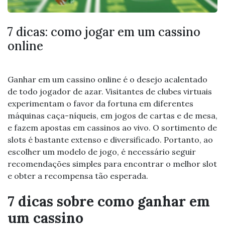
7 dicas: como jogar em um cassino
online
Ganhar em um cassino online é o desejo acalentado
de todo jogador de azar. Visitantes de clubes virtuais
experimentam o favor da fortuna em diferentes
máquinas caça-níqueis, em jogos de cartas e de mesa,
e fazem apostas em cassinos ao vivo. O sortimento de
slots é bastante extenso e diversificado. Portanto, ao
escolher um modelo de jogo, é necessário seguir
recomendações simples para encontrar o melhor slot
e obter a recompensa tão esperada.
7 dicas sobre como ganhar em
um cassino