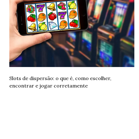
Slots de dispersão: o que é, como escolher,
encontrar e jogar corretamente