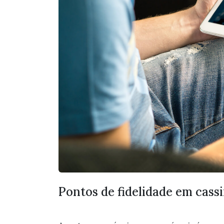
Pontos de fidelidade em cass