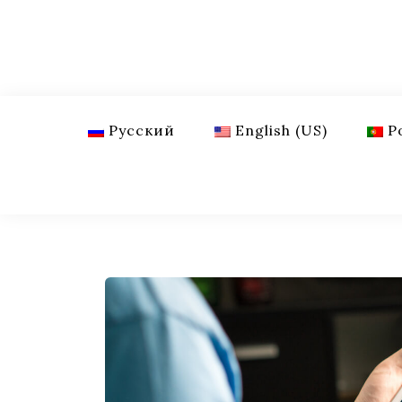
Skip
to
content
Русский
English (US)
P