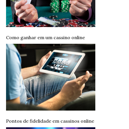
Como ganhar em um cassino online
Pontos de fidelidade em cassinos online