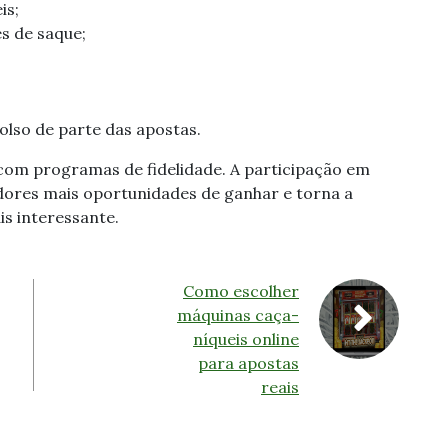
is;
s de saque;
olso de parte das apostas.
com programas de fidelidade. A participação em
ores mais oportunidades de ganhar e torna a
is interessante.
Como escolher
máquinas caça-
níqueis online
para apostas
reais