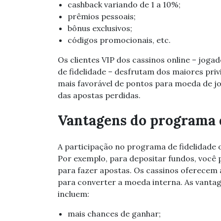
cashback variando de 1 a 10%;
prêmios pessoais;
bônus exclusivos;
códigos promocionais, etc.
Os clientes VIP dos cassinos online – jog
de fidelidade – desfrutam dos maiores priv
mais favorável de pontos para moeda de j
das apostas perdidas.
Vantagens do programa d
A participação no programa de fidelidade of
Por exemplo, para depositar fundos, você 
para fazer apostas. Os cassinos oferecem 
para converter a moeda interna. As vantag
incluem:
mais chances de ganhar;