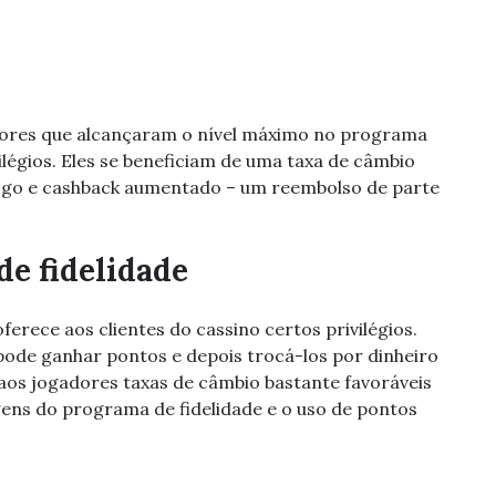
adores que alcançaram o nível máximo no programa
ilégios. Eles se beneficiam de uma taxa de câmbio
ogo e cashback aumentado – um reembolso de parte
e fidelidade
erece aos clientes do cassino certos privilégios.
pode ganhar pontos e depois trocá-los por dinheiro
aos jogadores taxas de câmbio bastante favoráveis
ens do programa de fidelidade e o uso de pontos