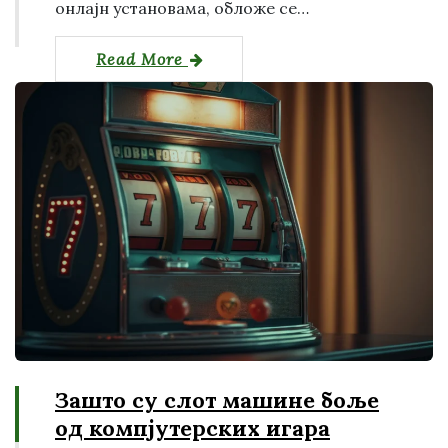
онлајн установама, обложе се…
Read More
Зашто су слот машине боље
од компјутерских игара