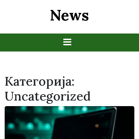
Skip
News
to
content
Категорија:
Uncategorized