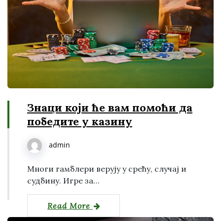
Знаци који ће вам помоћи да
победите у казину
admin
Многи гамблери верују у срећу, случај и
судбину. Игре за…
Read More