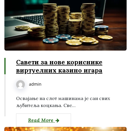
Савети за нове кориснике
виртуелних казино игара
admin
Освајање на слот машинама је сан свих
љубитеља коцкања. Све…
Read More