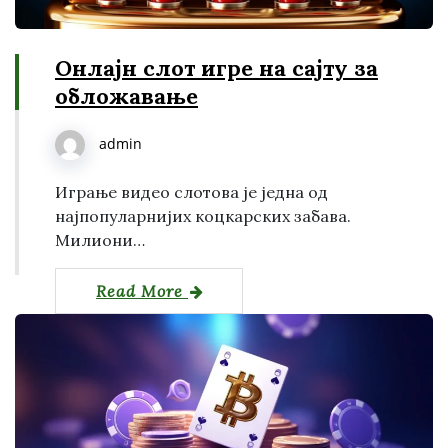
Онлајн слот игре на сајту за
обложавање
admin
Играње видео слотова је једна од
најпопуларнијих коцкарских забава.
Милиони…
Read More