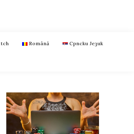
tch
Română
Српски Језик