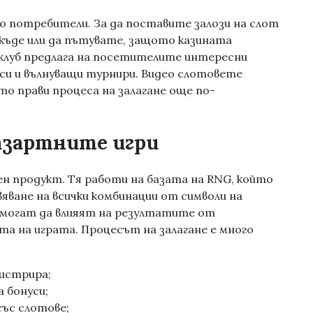
о потребители. За да поставите залози на слот
икъде или да пътувате, защото казината
 клуб предлага на посетителите интересни
уси и вълнуващи турнири. Видео слотовете
о прави процеса на залагане още по-
азартните игри
 продукт. Тя работи на базата на RNG, който
яване на всички комбинации от символи на
 могат да влияят на резултатите от
а на играта. Процесът на залагане е много
гистрира;
 бонуси;
със слотове;