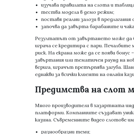
изучава правилата на слота и таблиц
тества модела в демо режим;
поставя реални залози в предлагания 
започва да завърта барабаните и чак
Резултатът от завъртането може да бъ
играча се кредитира с пари. Печалбите
риск. На екрана може да се появи бонус
завъртания или тематичен раунд на нов
верига, играчът претърпява загуба. Шан
еднакви за всички клиенти на онлайн каз
Предимства на слот 
Много производители в хазартната ин
платформи. Компаниите създават уника
казина. Съвременните видео слотове и
разнообразни теми;