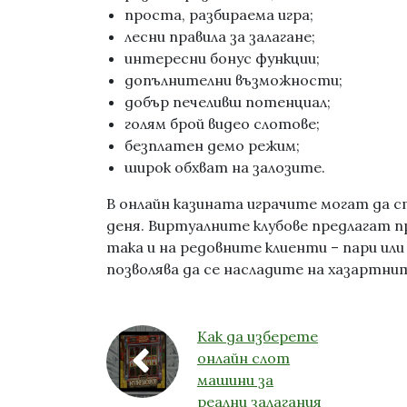
проста, разбираема игра;
лесни правила за залагане;
интересни бонус функции;
допълнителни възможности;
добър печеливш потенциал;
голям брой видео слотове;
безплатен демо режим;
широк обхват на залозите.
В онлайн казината играчите могат да 
деня. Виртуалните клубове предлагат 
така и на редовните клиенти – пари ил
позволява да се насладите на хазартнит
Как да изберете
онлайн слот
машини за
реални залагания