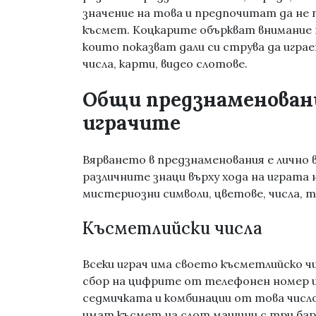
значение на това и предпочитат да не п
късмет. Коцкарите объркват внимание 
които показват дали си струва да играе
числа, карти, видео слотове.
Общи предзнаменовани
играчите
Вярването в предзнаменования е лично в
различните знаци върху хода на играта 
мистериозни символи, цветове, числа, 
Късметлийски числа
Всеки играч има своето късметлийско чи
сбор на цифрите от телефонен номер и 
седмичката и комбинации от това число
имат късмет на слот машини с три бар