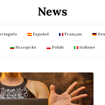
News
ortuguês
Español
Français
Deu
Български
Polski
Italiano