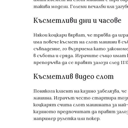
такива модели. Големи печалби или загуб
Късметливи дни и часове
Някои коцкари вярват, че трябва да игр
има повече късмет на слот машини в съ
съвпадение, го възприема като законом
в събота и сряда. Играчите също имат к
препоръчва да се правят залози след 11:
Късметлив видео слот
Понякога клиент на казино забелязва, ч
машина. Играчът често стартира този
коцкарят счита слот машината за най-
казиното предпочитат да правят залоз
например рулетка или покер.