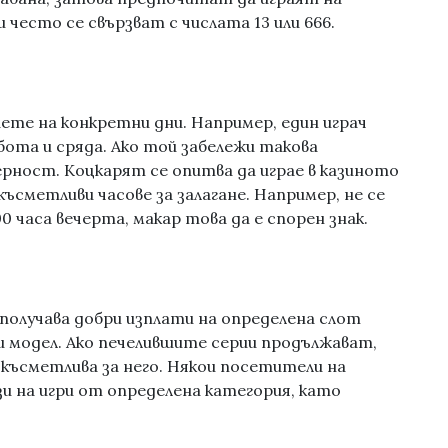
и често се свързват с числата 13 или 666.
аете на конкретни дни. Например, един играч
бота и сряда. Ако той забележи такова
ерност. Коцкарят се опитва да играе в казиното
ъсметливи часове за залагане. Например, не се
00 часа вечерта, макар това да е спорен знак.
е получава добри изплати на определена слот
 модел. Ако печелившите серии продължават,
късметлива за него. Някои посетители на
и на игри от определена категория, като