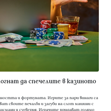
могнат да спечелите в казиното
йността и фортуната. Игрите за пари винаги са
ват своите печалби и загуби на слот машини с
лисмани и суеверия. Играчите придават голямо