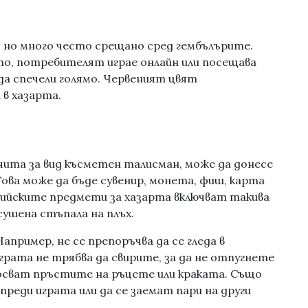
 но много често срещано сред гембълърите.
ото, потребителят играе онлайн или посещава
да спечели голямо. Червеният цвят
в хазарта.
чита за вид късметен талисман, може да донесе
ова може да бъде сувенир, монета, фиш, карта
лийските предмети за хазарта включват такива
сушена стъпала на плъх.
апример, не се препоръчва да се гледа в
грата не трябва да свирите, за да не отпугнете
тосват пръстите на ръцете или краката. Също
 преди играта или да се заемат пари на други