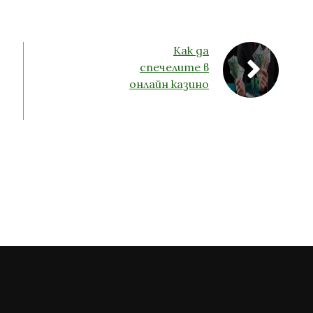
Как да
спечелите в
онлайн казино