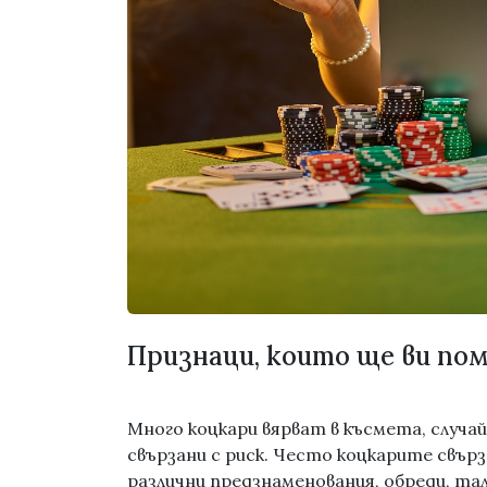
Признаци, които ще ви по
Много коцкари вярват в късмета, случа
свързани с риск. Често коцкарите свърз
различни предзнаменования, обреди, та