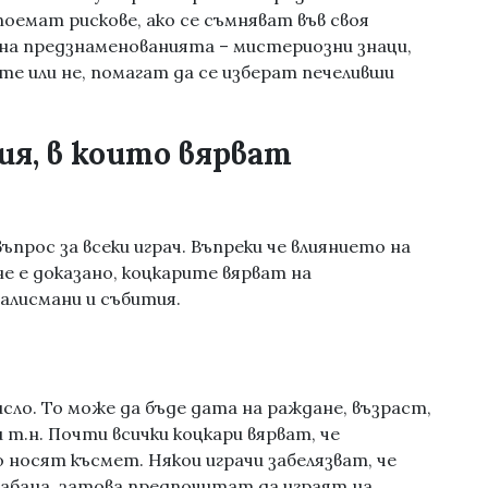
оемат рискове, ако се съмняват във своя
на предзнаменованията – мистериозни знаци,
те или не, помагат да се изберат печеливши
я, в които вярват
ъпрос за всеки играч. Въпреки че влиянието на
не е доказано, коцкарите вярват на
талисмани и събития.
сло. То може да бъде дата на раждане, възраст,
т.н. Почти всички коцкари вярват, че
 носят късмет. Някои играчи забелязват, че
абана, затова предпочитат да играят на