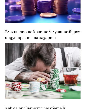
Влиянието на криптовалутите върху
индустрията на хазарта
Как да превърнете загубата в