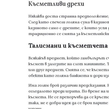
Късметливи дрехи
Някаква доста странна предположение,
След като спечели голяма сума в казин
казиното само с дрехите, с които успя 
традиционно се смята за късметлийски 
Талисмани и късметчета
Всякакъв предмет, който гамбълърът с
късмет в залозите на слот машините. Т
или друг предмет. Смята се, че късмет
обекти като голяма банкнота и дори из
Има голям брой различни предсказания. Н
огледалото преди играта. По време на и
късмета. Не се препоръчва да се кръс
така, не е добра идея да се брои парите
играчи.