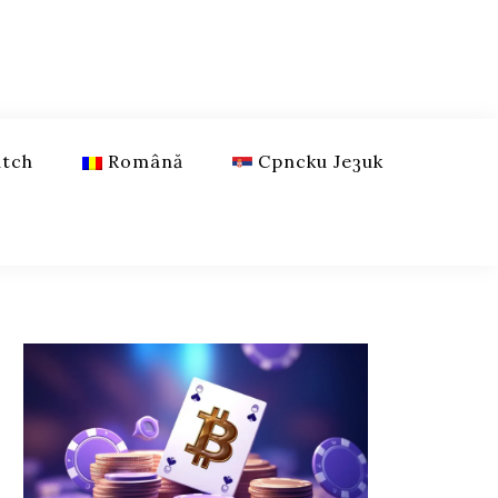
tch
Română
Српски Језик