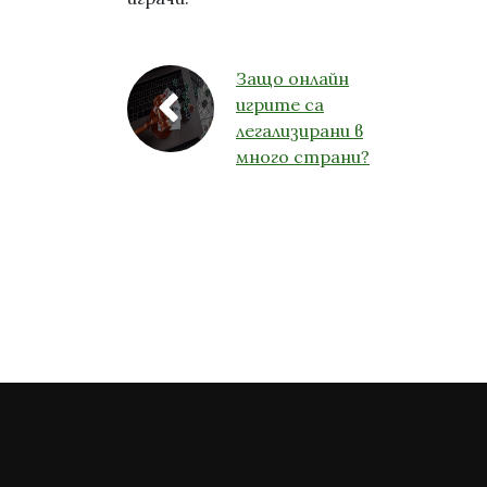
Защо онлайн
игрите са
легализирани в
много страни?