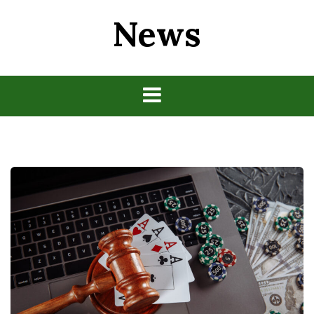
Skip
News
to
content