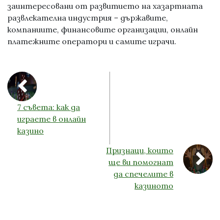
заинтересовани от развитието на хазартната
развлекателна индустрия – държавите,
компаниите, финансовите организации, онлайн
платежните оператори и самите играчи.
7 съвета: как да
играете в онлайн
казино
Признаци, които
ще ви помогнат
да спечелите в
казиното