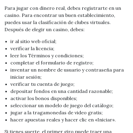
Para jugar con dinero real, debes registrarte en un
casino. Para encontrar un buen establecimiento,
puedes usar la clasificación de clubes virtuales.
Después de elegir un casino, debes:
ir al sitio web oficial;
verificar la licencia;
leer los Términos y condiciones;
completar el formulario de registro;
inventar un nombre de usuario y contraseña para
iniciar sesión;
verificar tu cuenta de juego;
depositar fondos en una cantidad razonable;
activar los bonos disponibles;
seleccionar un modelo de juego del catálogo;
jugar a la tragamonedas de video gratis;
hacer apuestas reales y hacer clic en «Iniciar».
Si tienes suerte, el primer giro puede traer una