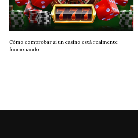
Cómo comprobar si un casino está realmente
funcionando