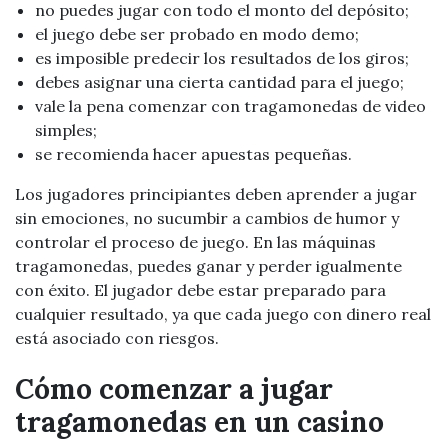
no puedes jugar con todo el monto del depósito;
el juego debe ser probado en modo demo;
es imposible predecir los resultados de los giros;
debes asignar una cierta cantidad para el juego;
vale la pena comenzar con tragamonedas de video
simples;
se recomienda hacer apuestas pequeñas.
Los jugadores principiantes deben aprender a jugar
sin emociones, no sucumbir a cambios de humor y
controlar el proceso de juego. En las máquinas
tragamonedas, puedes ganar y perder igualmente
con éxito. El jugador debe estar preparado para
cualquier resultado, ya que cada juego con dinero real
está asociado con riesgos.
Cómo comenzar a jugar
tragamonedas en un casino