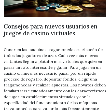
Consejos para nuevos usuarios en
juegos de casino virtuales
Ganar en las máquinas tragamonedas es el sueño de
todos los jugadores de azar. Cada vez más nuevos
visitantes llegan a plataformas virtuales que quieren
pasar un rato interesante y ganar. Para jugar en un
casino en línea, es necesario pasar por un rápido
proceso de registro, depositar fondos, elegir una
tragamonedas y realizar apuestas. Los novatos deben
familiarizarse cuidadosamente con las características
de jugar en establecimientos virtuales y con la
especificidad del funcionamiento de las máquinas
tragamonedas para ganar lo más frecuentemente