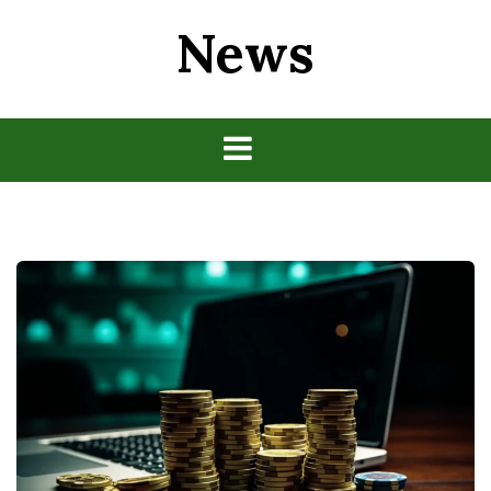
Skip
News
to
content