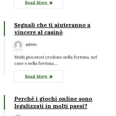
Read More
Segnali che ti aiuteranno a
vincere al casinò
admin
Molti giocatori credono nella fortuna, nel
caso e nella fortuna.…
Read More
Perché i giochi online sono
legalizzati in molti paesi?