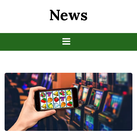
Skip
News
to
content