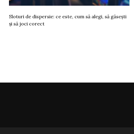
Sloturi de dispersie: ce este, cum să alegi, să găsești
și să joci corect