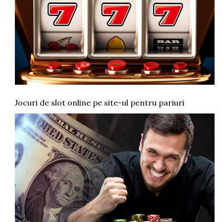
Jocuri de slot online pe site-ul pentru pariuri