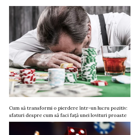
Cum să transformi o pierdere într-un lucru pozitiv:
sfaturi despre cum să faci față unei lovituri proaste