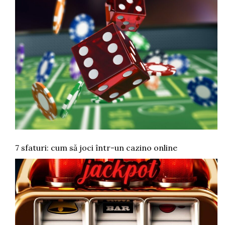
7 sfaturi: cum să joci într-un cazino online